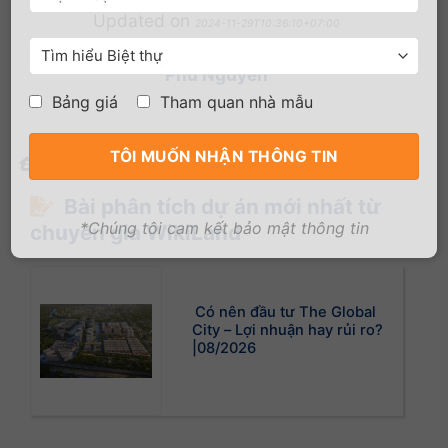
Updated on
2024-11-29T10:36:10+07:00
Tác giả:
Hồng Thơm
-
Reviewed by
Phú Nguyễn
Bảng giá
Tham quan nhà mẫu
Trang chủ
-
Bất động sản
-
The Global City
Bài phân tích dự án mới nhất từ
*Chúng tôi cam kết bảo mật thông tin
chuyên gia WikiLand
Có nên đầu tư The Global
City – Lợi nhuận hay rủi ro?
|08/2026