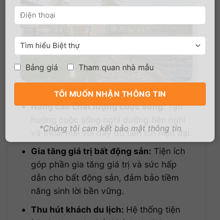
Bảng giá
Tham quan nhà mẫu
Lợi ích của tiện ích Rivera Villas Phú Quốc
Nâng cao chất lượng cuộc sống:
Tận
hưởng cuộc sống nghỉ dưỡng tiện nghi
*Chúng tôi cam kết bảo mật thông tin
và thoải mái với đầy đủ tiện ích hiện đại.
Gia tăng giá trị bất động sản:
Tiện ích
góp phần gia tăng giá trị và sức hấp
dẫn cho bất động sản, đảm bảo tiềm
năng sinh lời bền vững.
Thu hút khách du lịch:
Hệ thống tiện