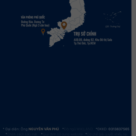
Đại diện: Ông
NGUYỄN VĂN PHÚ
*
Đội ngũ WIKILAND
*ĐKKD:
0313837565
*
Chính sách bảo mật
*
Quy định sử dụng website
*
Cơ chế giải quyết khiếu nại