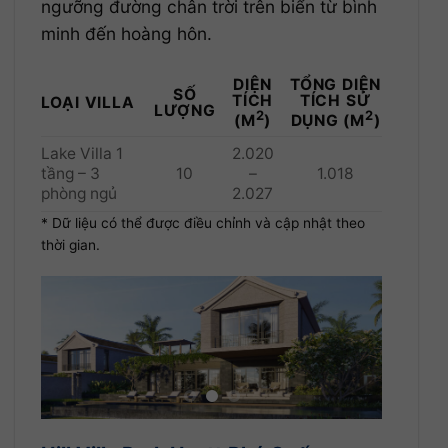
ngưỡng đường chân trời trên biển từ bình
minh đến hoàng hôn.
DIỆN
TỔNG DIỆN
SỐ
TÍCH
TÍCH SỬ
LOẠI VILLA
LƯỢNG
2
2
(M
)
DỤNG (M
)
Lake Villa 1
2.020
tầng – 3
10
–
1.018
phòng ngủ
2.027
* Dữ liệu có thể được điều chỉnh và cập nhật theo
thời gian.