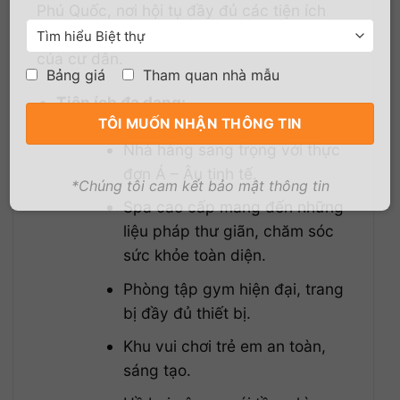
Phú Quốc, nơi hội tụ đầy đủ các tiện ích
đẳng cấp phục vụ nhu cầu nghỉ dưỡng
của cư dân.
Bảng giá
Tham quan nhà mẫu
Tiện ích đa dạng:
Nhà hàng sang trọng với thực
đơn Á – Âu tinh tế.
*Chúng tôi cam kết bảo mật thông tin
Spa cao cấp mang đến những
liệu pháp thư giãn, chăm sóc
sức khỏe toàn diện.
Phòng tập gym hiện đại, trang
bị đầy đủ thiết bị.
Khu vui chơi trẻ em an toàn,
sáng tạo.