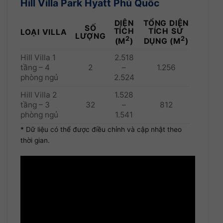
Hill Villa Park Hyatt Phú Quốc
DIỆN
TỔNG DIỆN
SỐ
TÍCH
TÍCH SỬ
LOẠI VILLA
LƯỢNG
2
2
(M
)
DỤNG (M
)
Hill Villa 1
2.518
tầng – 4
2
–
1.256
phòng ngủ
2.524
Hill Villa 2
1.528
tầng – 3
32
–
812
phòng ngủ
1.541
* Dữ liệu có thể được điều chỉnh và cập nhật theo
thời gian.