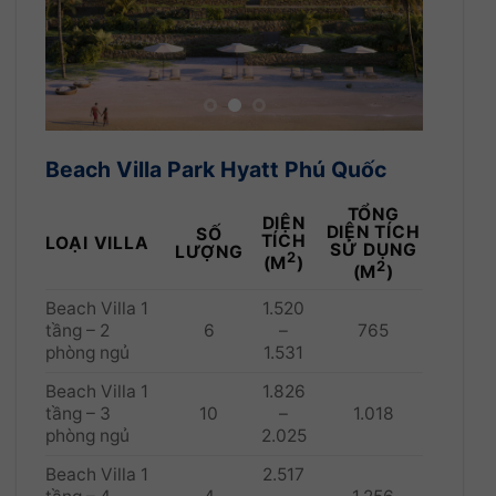
Beach Villa Park Hyatt Phú Quốc
TỔNG
DIỆN
DIỆN TÍCH
SỐ
TÍCH
LOẠI VILLA
SỬ DỤNG
LƯỢNG
2
(M
)
2
(M
)
Beach Villa 1
1.520
tầng – 2
6
–
765
phòng ngủ
1.531
Beach Villa 1
1.826
tầng – 3
10
–
1.018
phòng ngủ
2.025
Beach Villa 1
2.517