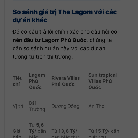
So sánh giá trị The Lagom với các
dự án khác
Để có câu trả lời chính xác cho câu hỏi
có
nên đầu tư Lagom Phú Quốc
, chúng ta
cần so sánh dự án này với các dự án
tương tự trên thị trường.
Lagom
Sun tropical
Tiêu
Rivera Villas
Phú
Villas Phú
chí
Phú Quốc
Quốc
Quốc
Bãi
Vị trí
Dương Đông
An Thới
Trường
Từ
5,6
Giá
Tỷ
/ căn
Từ
13,6 Tỷ
/
Từ
15 Tỷ
/ căn
bán
biệt
căn biệt thự
biệt thự