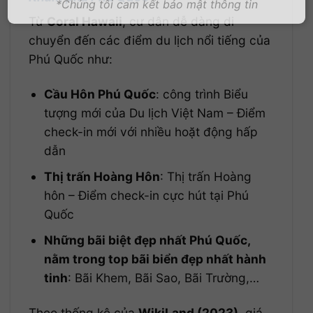
*Chúng tôi cam kết bảo mật thông tin
Từ
Coral Hawaii
, cư dân dễ dàng di
chuyển đến các điểm du lịch nổi tiếng của
Phú Quốc như:
Cầu Hôn Phú Quốc
: công trình Biểu
tượng mới của Du lịch Việt Nam – Điểm
check-in mới với nhiều hoặt động hấp
dẫn
Thị trấn Hoàng Hôn
: Thị trấn Hoàng
hôn – Điểm check-in cực hút tại Phú
Quốc
Những bãi biệt đẹp nhất Phú Quốc,
nằm trong top bãi biển đẹp nhất hành
tinh
: Bãi Khem, Bãi Sao, Bãi Trường,…
Theo thống kê của
WikiLand (2023)
, giá