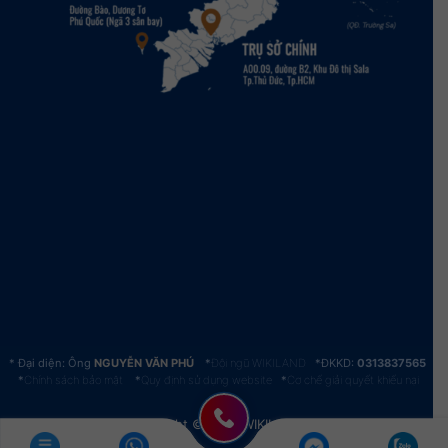
Đại diện: Ông
NGUYỄN VĂN PHÚ
*
Đội ngũ WIKILAND
*ĐKKD:
0313837565
*
Chính sách bảo mật
*
Quy định sử dụng website
*
Cơ chế giải quyết khiếu nại
Copyright © 2016 WIKILAND.