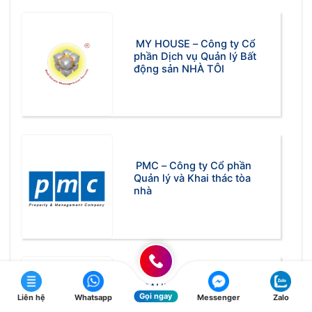
MY HOUSE – Công ty Cổ
phần Dịch vụ Quản lý Bất
động sản NHÀ TÔI
PMC – Công ty Cổ phần
Quản lý và Khai thác tòa
nhà
ASAHI JAPAN – Công ty
Gọi ngay
Liên hệ
Whatsapp
Messenger
Zalo
Quản lý Vận hành Tòa nhà