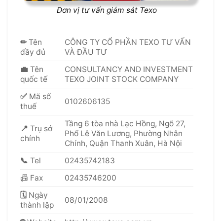
Đơn vị tư vấn giám sát Texo
✏
Tên
CÔNG TY CỔ PHẦN TEXO TƯ VẤN
đầy đủ
VÀ ĐẦU TƯ
💼
Tên
CONSULTANCY AND INVESTMENT
quốc tế
TEXO JOINT STOCK COMPANY
✅
Mã số
0102606135
thuế
Tầng 6 tòa nhà Lạc Hồng, Ngõ 27,
📍
Trụ sở
Phố Lê Văn Lương, Phường Nhân
chính
Chính, Quận Thanh Xuân, Hà Nội
📞
Tel
02435742183
📠 Fax
02435746200
🗓
Ngày
08/01/2008
thành lập