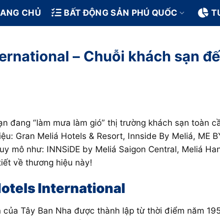
RANG CHỦ
BẤT ĐỘNG SẢN PHÚ QUỐC
T
ternational – Chuỗi khách sạn đ
ạn đang “làm mưa làm gió” thị trường khách sạn toàn cầ
iệu:
Gran Meliá Hotels & Resort, Innside By Meliá, ME B
quy mô như:
INNSiDE by Meliá Saigon Central, Meliá Ha
iết về thương hiệu này!
Hotels International
ạn của Tây Ban Nha được thành lập từ thời điểm năm 195