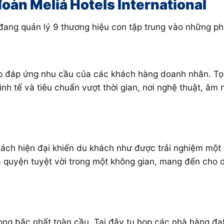
oàn Meliá Hotels International
i đang quản lý 9 thương hiệu con tập trung vào những 
 đáp ứng nhu cầu của các khách hàng doanh nhân. Tọa l
tinh tế và tiêu chuẩn vượt thời gian, nơi nghệ thuật, â
cách hiện đại khiến du khách như được trải nghiệm một 
a quyện tuyệt vời
trong một không gian, mang đến cho d
ọng bậc nhất toàn cầu. Tại đây tụ họp các nhà hàng đạ