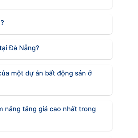
g?
tại Đà Nẵng?
của một dự án bất động sản ở
ềm năng tăng giá cao nhất trong
h sách hỗ trợ của nhà nước, cơ sở hạ tầng
sinh lời cho nhà đầu tư.