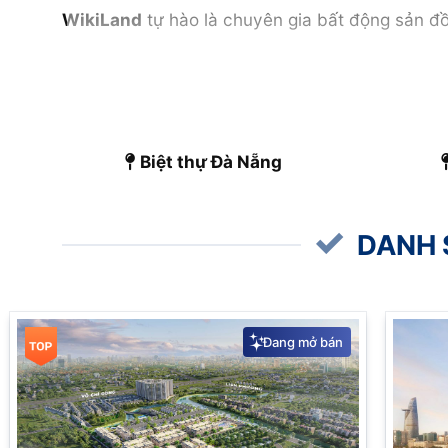
WikiLand
tự hào là chuyên gia bất động sản đ
Đà Nẵng – thành phố biển xinh đẹp, trung tâm du
này cung cấp thông tin toàn diện về bất động 
[tocer settings_id=36286]
Biệt thự Đà Nẵng
Tổng quan thị trường bất đ
DANH 
Đang mở bán