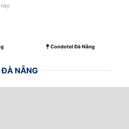
 này.
điểm đến hấp dẫn cho các nhà đầu tư. Bài viết
ốt.
ng
Condotel Đà Nẵng
 ĐÀ NẴNG