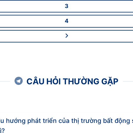
78
3
75
4
70
hời điểm.
ng
ếu tố như: vị trí, phân khúc, tiện ích, cơ sở hạ tầng…
CÂU HỎI THƯỜNG GẶP
goại thành. Tuy nhiên, tiềm năng tăng giá của bất động
 (Triệu đồng/m2 – Số liệu tham khảo)
u hướng phát triển của thị trường bất động 
Giá bán
ì?