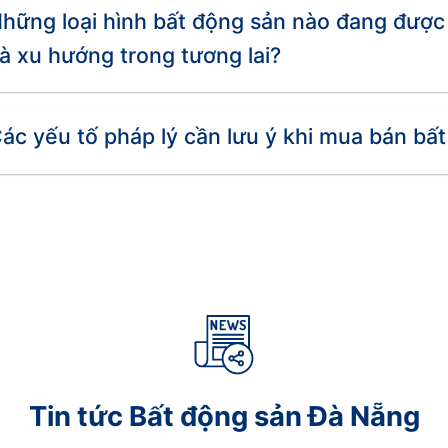
hững loại hình bất động sản nào đang được
à xu hướng trong tương lai?
 nhà đầu tư nhờ thiết kế hiện đại, tiện ích cao cấp và 
à những sản phẩm được giới nhà giàu săn đón, mang lại g
lớn trong tương lai, đặc biệt là các dự án nằm ở vị trí 
ác yếu tố pháp lý cần lưu ý khi mua bán bất
 có những biến động nhất định, ảnh hưởng đến giá cả.
 phải tài sản có tranh chấp.
hả năng vay vốn và chi phí đầu tư.
 trường, dự án, pháp lý trước khi quyết định đầu tư.
Tin tức Bất động sản Đà Nẵng
 uy tín, có năng lực tài chính vững mạnh.