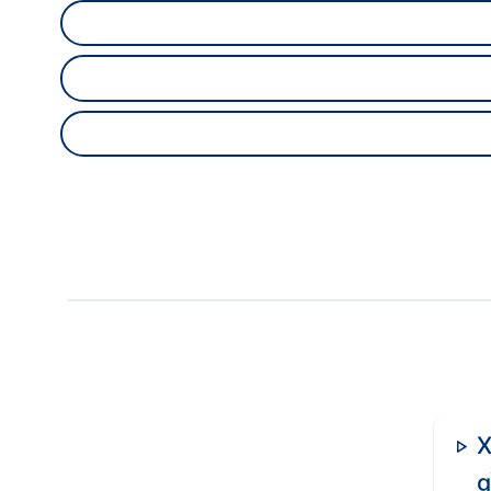
Hải Châu
Liên Chiểu
Cẩm Lệ
Lưu ý:
Tỷ lệ hấp thụ có thể thay đổi theo từng t
Giá bán bất động sản Đà Nẵ
Mức giá bất động sản Đà Nẵng phụ thuộc nhiều y
trung tâm thường có giá cao hơn các khu vực n
phát triển của hạ tầng giao thông và đô thị.
Giá đất nền theo khu vực quận/huyện Đà Nẵng
X
Khu vực
g