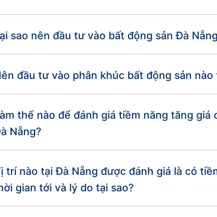
40-70
ại sao nên đầu tư vào bất động sản Đà Nẵn
35-60
50-80
ên đầu tư vào phân khúc bất động sản nào 
30-50
25-40
àm thế nào để đánh giá tiềm năng tăng giá 
à Nẵng?
 thể thay đổi tùy thuộc vào từng dự án.
: Cơ hội và thách thức
ị trí nào tại Đà Nẵng được đánh giá là có ti
mà còn là một điểm đến đầu tư hấp dẫn. Với nhiều chín
hời gian tới và lý do tại sao?
ủa du lịch, bất động sản Đà Nẵng mang đến nhiều cơ hội 