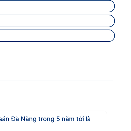
 Giá cả có biến động theo từng khu vực. Khu vực
 sản ngoại thành cũng rất đáng chú ý nhờ sự
sản Đà Nẵng trong 5 năm tới là