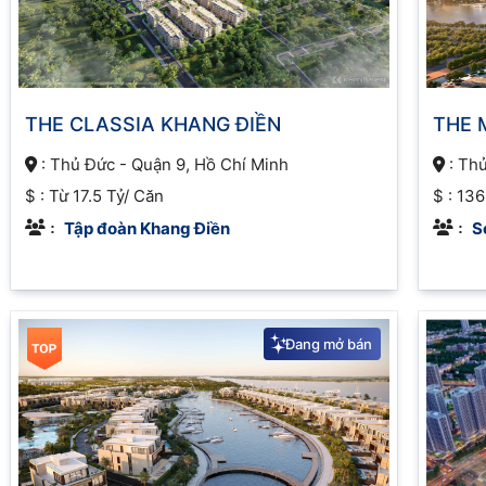
THE CLASSIA KHANG ĐIỀN
THE 
:
Thủ Đức - Quận 9, Hồ Chí Minh
:
Thủ
$ :
Từ 17.5 Tỷ/ Căn
$ :
136
Tập đoàn Khang Điền
S
:
:
Đang mở bán