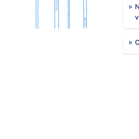
Các phân khúc đầu tư hấp dẫn:
N
v
Căn hộ cao cấp:
Phân khúc này thu hút nhiều
Biệt thự:
Biệt thự biển, biệt thự nghỉ dưỡng l
Đất nền:
Đất nền dự án có tiềm năng tăng giá 
C
Rủi ro khi đầu tư:
Biến động giá:
Thị trường bất động sản luôn
Pháp lý:
Thủ tục pháp lý phức tạp, rủi ro mua
Lãi suất:
Biến động lãi suất ảnh hưởng đến k
Để giảm thiểu rủi ro, nhà đầu tư cần:
Nghiên cứu kỹ thị trường:
Tìm hiểu kỹ về thị
Chọn đối tác uy tín:
Lựa chọn các chủ đầu tư