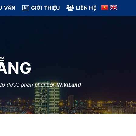
Ư VẤN
GIỚI THIỆU
LIÊN HỆ
NẴNG
26 được phân phối bởi
WikiLand