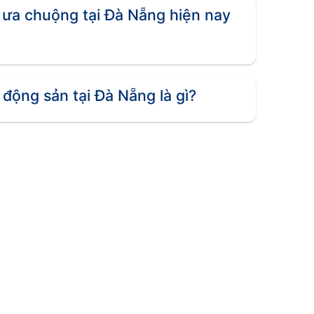
 ưa chuộng tại Đà Nẵng hiện nay
khả năng cho thuê ổn định.
iá trị gia tăng cao.
đắc địa.
 động sản tại Đà Nẵng là gì?