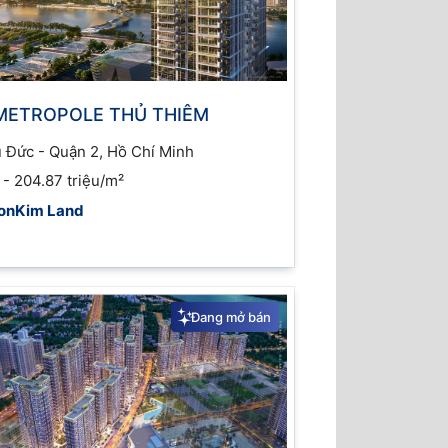
METROPOLE THỦ THIÊM
 Đức - Quận 2, Hồ Chí Minh
 - 204.87 triệu/m²
onKim Land
Đang mở bán