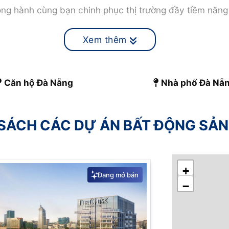
ồng hành cùng bạn chinh phục thị trường đầy tiềm năng
 lịch nổi tiếng, đang vươn mình phát triển, trở thành 
Xem thêm
sản Đà Nẵng, giúp bạn đưa ra quyết định đầu tư sáng su
Căn hộ Đà Nẵng
Nhà phố Đà Nẵ
ộng sản Đà Nẵng
SÁCH CÁC DỰ ÁN BẤT ĐỘNG SẢN
+
Đang mở bán
−