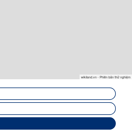
thị trường đến từ nhiều đối tượng, bao gồm
 ở mức cao, minh chứng cho sức hút của thị
wikiland.vn - Phiên bản thử nghiệm