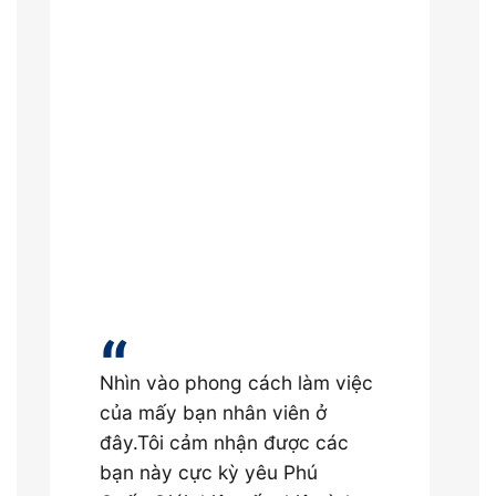
hả năng
n ở
 báo
ặc biệt
ách hàng
“
“
Nhìn vào phong cách làm việc
Nhân viên 
của mấy bạn nhân viên ở
chu đáo và
đây.Tôi cảm nhận được các
môn cao, c
bạn này cực kỳ yêu Phú
thuận lợi.Tô