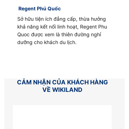
n có
thự ngh
Regent Phú Quốc
uốc.
quốc tế
GROU
Sở hữu tiện ích đẳng cấp, thừa hưởng
khả năng kết nối linh hoạt, Regent Phu
Sailin
t
Quoc được xem là thiên đường nghỉ
n của
dưỡng cho khách du lịch.
Sailing
ớn
quần t
tọa lạc
biển Đ
quần t
với đầy
CẢM NHẬN CỦA KHÁCH HÀNG
VỀ WIKILAND