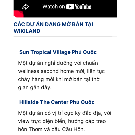
CÁC DỰ ÁN ĐANG MỞ BÁN TẠI
WIKILAND
Sun Tropical Village Phú Quốc
Furam
ú
Một dự án nghỉ dưỡng với chuẩn
Furama
nh
wellness second home mới, liên tục
tế bản
h phố
cháy hàng mỗi khi mở bán tại thời
nằm tr
Hotel,
gian gần đây.
tiện ng
Senses
Hillside The Center Phú Quốc
Moven
Một dự án có vị trí cực kỳ đắc địa, với
tọa
view trực diện biển, hướng cáp treo
Movenp
att
hòn Thơm và cầu Cầu Hôn.
bao gồ