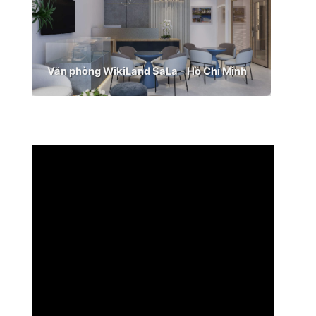
Văn phòng WikiLand SaLa - Hồ Chí Minh