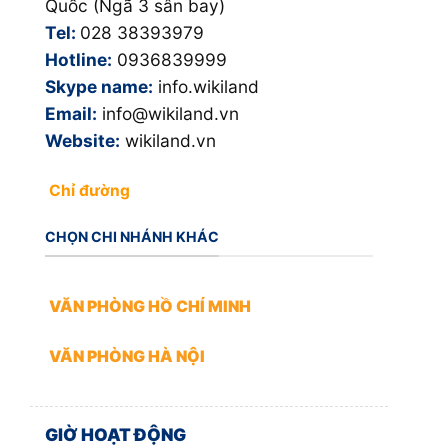
Quốc (Ngã 3 sân bay)
Tel:
028 38393979
Hotline:
0936839999
Skype name:
info.wikiland
Email:
info@wikiland.vn
Website:
wikiland.vn
Chỉ đường
CHỌN CHI NHÁNH KHÁC
VĂN PHÒNG HỒ CHÍ MINH
VĂN PHÒNG HÀ NỘI
GIỜ HOẠT ĐỘNG