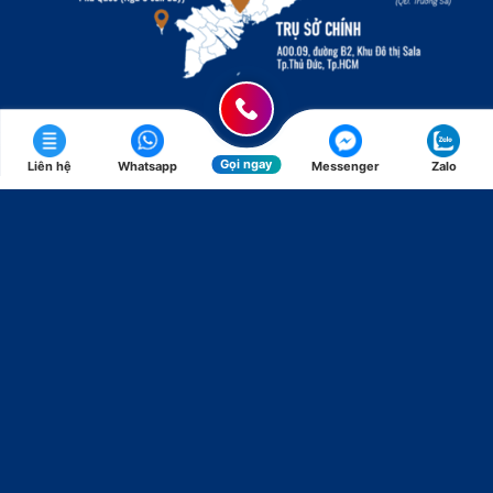
Gọi ngay
Liên hệ
Whatsapp
Messenger
Zalo
Đại diện: Ông
NGUYỄN VĂN PHÚ
*
Đội ngũ WIKILAND
*ĐKKD:
0313837565
*
Chính sách bảo mật
*
Quy định sử dụng website
*
Cơ chế giải quyết khiếu nại
Copyright © 2016 WIKILAND.