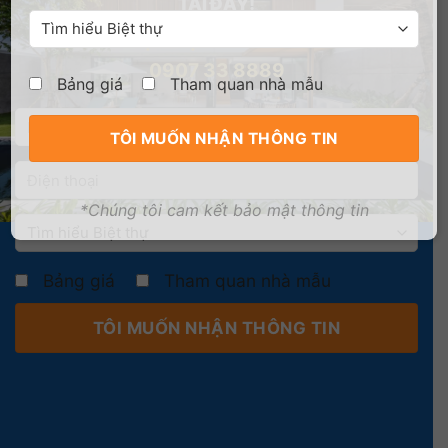
TẠI ĐÂY!
NHẬN TÀI LIỆU DỰ ÁN NGAY – HOTLINE:
0907 33 8889
Bảng giá
Tham quan nhà mẫu
*Chúng tôi cam kết bảo mật thông tin
Bảng giá
Tham quan nhà mẫu