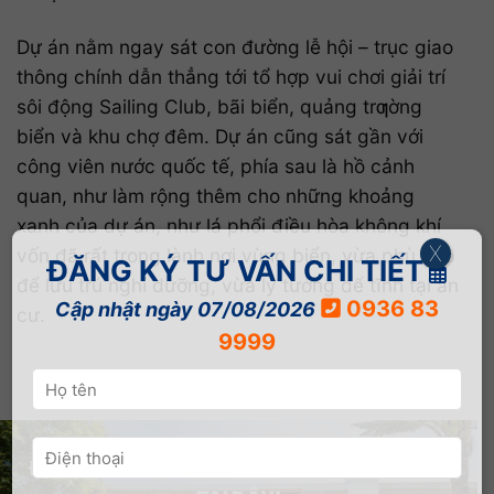
Dự án nằm ngay sát con đường lễ hội – trục giao
thông chính dẫn thẳng tới tổ hợp vui chơi giải trí
sôi động Sailing Club, bãi biển, quảng trƣờng
biển và khu chợ đêm. Dự án cũng sát gần với
công viên nước quốc tế, phía sau là hồ cảnh
quan, như làm rộng thêm cho những khoảng
xanh của dự án, như lá phổi điều hòa không khí
X
vốn đã rất trong lành nơi vùng biển, vừa phù hợp
ĐĂNG KÝ TƯ VẤN CHI TIẾT
để lưu trú nghỉ dưỡng, vừa lý tưởng để tĩnh tại an
0936 83
Cập nhật ngày 07/08/2026
cư.
9999
ĐĂNG KÝ NHẬN THÔNG TIN & BẢNG BÁO GIÁ