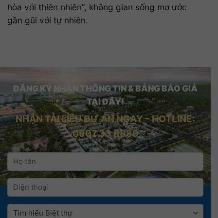
hòa với thiên nhiên”, không gian sống mơ ước
gần gũi với tự nhiên.
ĐĂNG KÝ NHẬN THÔNG TIN & BẢNG BÁO GIÁ
TẠI ĐÂY!
NHẬN TÀI LIỆU DỰ ÁN NGAY – HOTLINE:
0907 33 8889