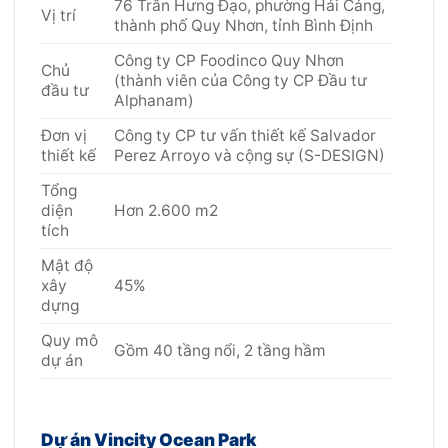
76 Trần Hưng Đạo, phường Hải Cảng,
Vị trí
thành phố Quy Nhơn, tỉnh Bình Định
Công ty CP Foodinco Quy Nhơn
Chủ
(thành viên của Công ty CP Đầu tư
đầu tư
Alphanam)
Đơn vị
Công ty CP tư vấn thiết kế Salvador
thiết kế
Perez Arroyo và cộng sự (S-DESIGN)
Tổng
diện
Hơn 2.600 m2
tích
Mật độ
xây
45%
dựng
Quy mô
Gồm 40 tầng nổi, 2 tầng hầm
dự án
Dự án Vincity Ocean Park