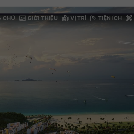
G CHỦ
GIỚI THIỆU
VỊ TRÍ
TIỆN ÍCH