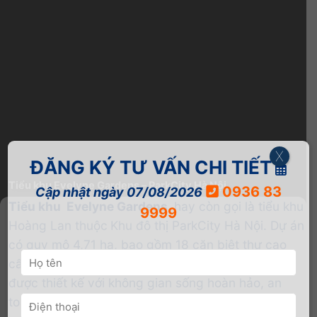
X
ĐĂNG KÝ TƯ VẤN CHI TIẾT
Tiểu khu Evelyne Gardens – ParkCity Hà Nội
0936 83
Cập nhật ngày 07/08/2026
Tiểu khu
Evelyne Gardens
hay còn gọi là tiểu khu
9999
Hoàng Lan thuộc
Khu đô thị ParkCity Hà Nội. Dự án
có quy mô 4,71 ha, bao gồm 18 căn biệt thự cao
cấp và 147 căn liền kề. Các căn biệt thự tại đây
được thiết kế với không gian sống hoàn hảo, an
toàn tuyệt đối với thiết kế cách biệt đường bao