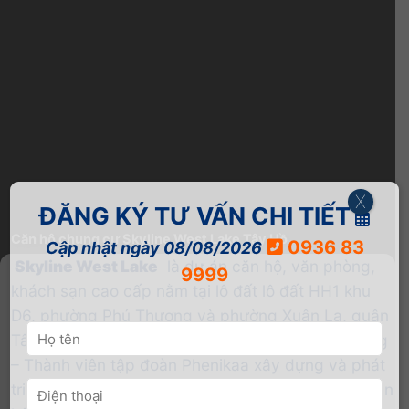
X
ĐĂNG KÝ TƯ VẤN CHI TIẾT
Căn hộ chung cư Skyline West Lake Tây Hồ
0936 83
Cập nhật ngày 08/08/2026
Skyline West Lake
là dự án căn hộ, văn phòng,
9999
khách sạn cao cấp nằm tại lô đất lô đất HH1 khu
D6, phường Phú Thượng và phường Xuân La, quận
Tây Hồ, TP Hà Nội do Công ty Cổ Phần Nam Hưng
– Thành viên tập đoàn Phenikaa xây dựng và phát
triển. Dự án sở hữu quy mô 3626,8m2 gồm 150 căn