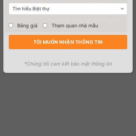
Hợp và đường Liên Phường, hai mặt tiền chính
của trung tâm mới The Global City với quy mô
2 tòa tháp, quy hoạch 25 tầng với khoảng 616
Bảng giá
Tham quan nhà mẫu
căn hộ.
*Chúng tôi cam kết bảo mật thông tin