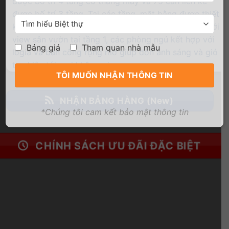
được bố trí 4 tầng có thang máy và 75 căn liền kề
được bố trí 3 tầng. Tại các tầng, mặt bằng được thiết
kế tỉ mỉ với phòng khách, phòng bếp và phòng ăn với
view sân vườn tại tầng 1, các phòng ngủ kết hợp với
Bảng giá
Tham quan nhà mẫu
logia và ban công rộng mở giúp đón ánh sáng và gió
tự nhiên tới mọi không gian.
NHẬN BẢNG HÀNG (New)
*Chúng tôi cam kết bảo mật thông tin
CHÍNH SÁCH ƯU ĐÃI ĐẶC BIỆT