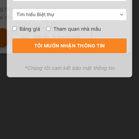
g trên khoảng đất rộng 6,6ha, hứa hẹn sẽ mang
ại dành cho cư dân tương la
Bảng giá
Tham quan nhà mẫu
Nhận bảng giá
*Chúng tôi cam kết bảo mật thông tin