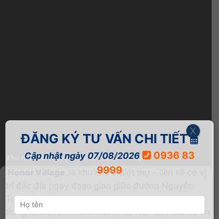
X
ĐĂNG KÝ TƯ VẤN CHI TIẾT
0936 83
Cập nhật ngày 07/08/2026
Khu nhà ở biệt thự – liền kề Honor Village
9999
Honor Village
là khu nhà ở biệt thự – liền kề có vị
trí đắc địa ngay đoạn giao giữa đường Nguyễn
Tuân và đường Ngụy Như Kon Tum, thuộc khu
trung tâm quận Thanh Xuân, Hà Nội. Quy mô dự án