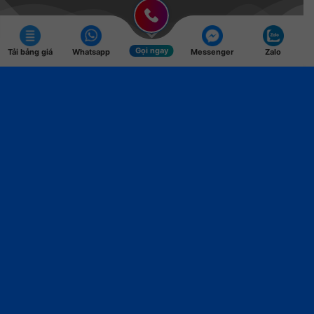
Gọi ngay
Tải bảng giá
Whatsapp
Messenger
Zalo
Căn biệt thự36 Tỷ/ Căn
Ngân hàng hỗ trợ50%
Chiết khấu ngay7%