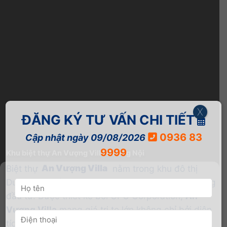
X
ĐĂNG KÝ TƯ VẤN CHI TIẾT
0936 83
Cập nhật ngày 09/08/2026
9999
Khu biệt thự An Vượng Villa Dương Nội
Biệt thự
An Vượng Villa
nằm trong khu đô thị
Dương Nội, gồm 1.341 lô, do Tập đoàn Nam Cường
đầu tư. Được thiết kế bởi CPG Corporation,
An
Vượng Villa
mang giá trị to lớn không chỉ bởi diện
tích và tiện ích của khu đô thị Dương Nội mang lại.