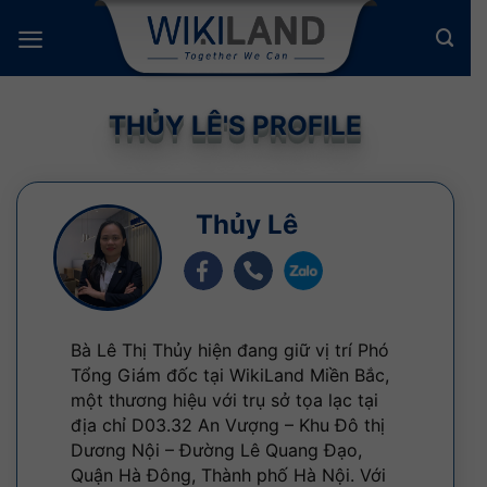
Bỏ
qua
nội
dung
THỦY LÊ'S PROFILE
Thủy Lê
Bà Lê Thị Thủy hiện đang giữ vị trí Phó
Tổng Giám đốc tại WikiLand Miền Bắc,
một thương hiệu với trụ sở tọa lạc tại
địa chỉ D03.32 An Vượng – Khu Đô thị
Dương Nội – Đường Lê Quang Đạo,
Quận Hà Đông, Thành phố Hà Nội. Với