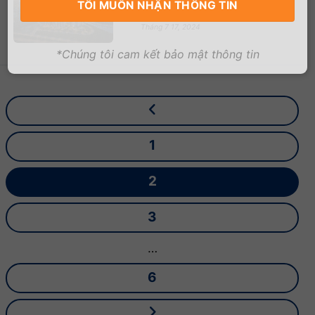
LUMI HANOI CAPITALAND
Tháng 7 17, 2024
*Chúng tôi cam kết bảo mật thông tin
1
2
3
…
6