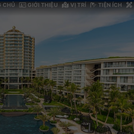
G CHỦ
GIỚI THIỆU
VỊ TRÍ
TIỆN ÍCH